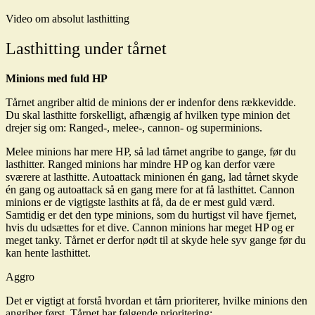
Video om absolut lasthitting
Lasthitting under tårnet
Minions med fuld HP
Tårnet angriber altid de minions der er indenfor dens rækkevidde.
Du skal lasthitte forskelligt, afhængig af hvilken type minion det
drejer sig om: Ranged-, melee-, cannon- og superminions.
Melee minions har mere HP, så lad tårnet angribe to gange, før du
lasthitter. Ranged minions har mindre HP og kan derfor være
sværere at lasthitte. Autoattack minionen én gang, lad tårnet skyde
én gang og autoattack så en gang mere for at få lasthittet. Cannon
minions er de vigtigste lasthits at få, da de er mest guld værd.
Samtidig er det den type minions, som du hurtigst vil have fjernet,
hvis du udsættes for et dive. Cannon minions har meget HP og er
meget tanky. Tårnet er derfor nødt til at skyde hele syv gange før du
kan hente lasthittet.
Aggro
Det er vigtigt at forstå hvordan et tårn prioriterer, hvilke minions den
angriber først. Tårnet har følgende prioritering: