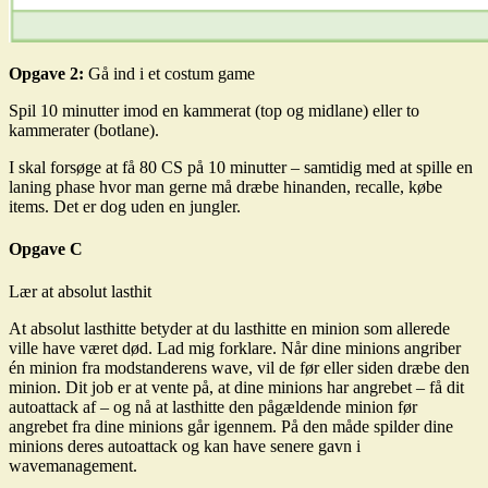
Opgave 2:
Gå ind i et costum game
Spil 10 minutter imod en kammerat (top og midlane) eller to
kammerater (botlane).
I skal forsøge at få 80 CS på 10 minutter – samtidig med at spille en
laning phase hvor man gerne må dræbe hinanden, recalle, købe
items. Det er dog uden en jungler.
Opgave C
Lær at absolut lasthit
At absolut lasthitte betyder at du lasthitte en minion som allerede
ville have været død. Lad mig forklare. Når dine minions angriber
én minion fra modstanderens wave, vil de før eller siden dræbe den
minion. Dit job er at vente på, at dine minions har angrebet – få dit
autoattack af – og nå at lasthitte den pågældende minion før
angrebet fra dine minions går igennem. På den måde spilder dine
minions deres autoattack og kan have senere gavn i
wavemanagement.