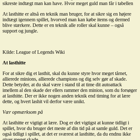
sikreste indtægt man kan have. Hvor meget guld man får i tabellen
At lasthitte er altså en teknik man bruger, for at sikre sig en højere
indtægt igennem spillet, hvorved man kan købe items og dermed
blive stærkere. Dette er en teknik alle roller skal kunne – også
support og jungle.
Kilde: League of Legends Wiki
At lasthitte
For at sikre dig et lasthit, skal du kunne styre hvor meget tårnet,
allierede minions, allierede champions og dig selv gør af skade.
Dette betyder, at du skal være i stand til at time dit autoattack
imellem al den skade der ellers rammer den minion, som du forsøger
at lasthitte. Der er ikke nogen anden teknik end timing for at lære
dette, og hvert lashit vil derfor være unikt.
Vær opmærksom på
At lasthitte er vigtigt at lære. Dog er det vigtigst at kunne tidligt i
spillet, hvor du bruger det meste af din tid på at samle guld. Det er
også tidligt i spillet, at det er sværest at lasthitte, da du endnu ikke
giver meget skade.