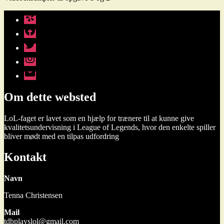
Yelp
Facebook
Twitter
Instagram
E-
mail
Om dette websted
LoL-faget er lavet som en hjælp for trænere til at kunne give
kvalitetsundervisning i League of Legends, hvor den enkelte spiller
bliver mødt med en tilpas udfordring
Kontakt
Navn
Tenna Christensen
Mail
tdbplayslol@gmail.com