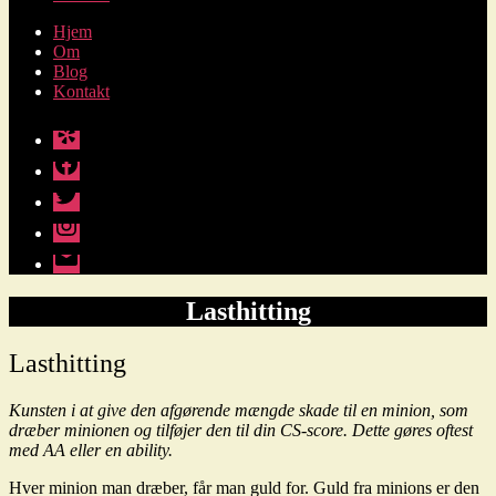
Hjem
Om
Blog
Kontakt
Yelp
Facebook
Twitter
Instagram
E-
mail
Lasthitting
Lasthitting
Kunsten i at give den afgørende mængde skade til en minion, som
dræber minionen og tilføjer den til din CS-score. Dette gøres oftest
med AA eller en ability.
Hver minion man dræber, får man guld for. Guld fra minions er den