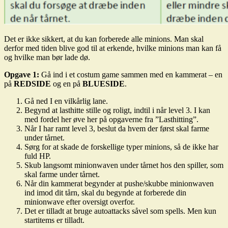
Det er ikke sikkert, at du kan forberede alle minions. Man skal
derfor med tiden blive god til at erkende, hvilke minions man kan få
og hvilke man bør lade dø.
Opgave 1:
Gå ind i et costum game sammen med en kammerat – en
på
REDSIDE
og en på
BLUESIDE
.
Gå ned I en vilkårlig lane.
Begynd at lasthitte stille og roligt, indtil i når level 3. I kan
med fordel her øve her på opgaverne fra ”Lasthitting”.
Når I har ramt level 3, beslut da hvem der først skal farme
under tårnet.
Sørg for at skade de forskellige typer minions, så de ikke har
fuld HP.
Skub langsomt minionwaven under tårnet hos den spiller, som
skal farme under tårnet.
Når din kammerat begynder at pushe/skubbe minionwaven
ind imod dit tårn, skal du begynde at forberede din
minionwave efter oversigt overfor.
Det er tilladt at bruge autoattacks såvel som spells. Men kun
startitems er tilladt.