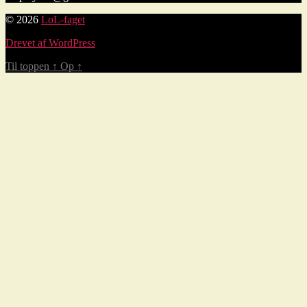
© 2026
LoL-faget
Drevet af WordPress
Til toppen
↑
Op
↑