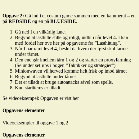
Opgave 2:
Gå ind i et costum game sammen med en kammerat – en
på
REDSIDE
og en på
BLUESIDE
.
Gå ned I en vilkårlig lane.
Begynd at lasthitte stille og roligt, indtil i når level 4. I kan
med fordel her øve her på opgaverne fra ”Lasthitting”.
Når I har ramt level 4, beslut da hvem der først skal farme
under tårnet.
Den ene går imellem tårn 1 og 2 og starter en proxyfarming
(Se under set-ups i bogen ”Taktikker og strategier”)
Minionwaven vil herved komme helt frisk op imod tårnet
Begynd at lasthitte under tårnet
Det er tilladt at bruge autoattacks såvel som spells.
Kun startitems er tilladt.
Se videoeksempel: Opgaven er vist her
Opgavens elementer
Videoeksempler til opgave 1 og 2
Opgavens elementer